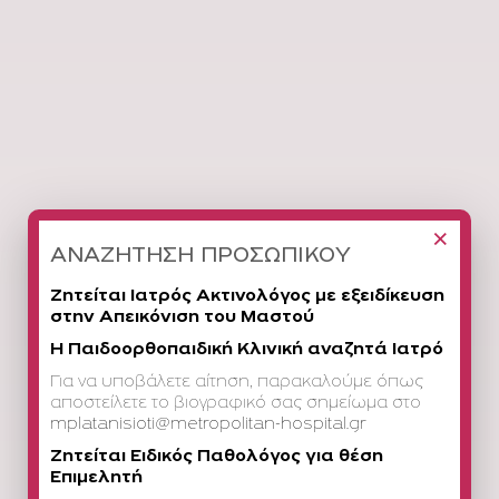
×
ΑΝΑΖΗΤΗΣΗ ΠΡΟΣΩΠΙΚΟΥ
Ζητείται Ιατρός Ακτινολόγος με εξειδίκευση
στην Απεικόνιση του Μαστού
Η Παιδοορθοπαιδική Κλινική αναζητά Ιατρό
Για να υποβάλετε αίτηση, παρακαλούμε όπως
αποστείλετε το βιογραφικό σας σημείωμα στο
mplatanisioti@metropolitan-hospital.gr
Ζητείται Ειδικός Παθολόγος για θέση
Επιμελητή