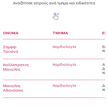
Αναζήτησε ιατρούς ανά τμήμα και ειδικότητα
ΟΝΟΜΑ
ΤΜΗΜΑ
ΕΙ
Καρδιολογία
Επ
Ζαμφίρ
Κα
Τατιάνα
Καρδιολογία
Αν
Καλλίστρατος
Δι
Μανώλης
Κα
Καρδιολογία
Δι
Μανώλης
Κα
Αθανάσιος