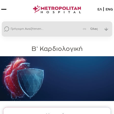
Επιλέξτε
ΕΛ
ENG
σε
Β’ Καρδιολογική