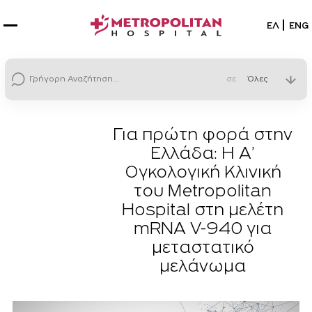
Επιλέξτε
ΕΛ
ENG
σε
Για πρώτη φορά στην
Ελλάδα: Η Α’
Ογκολογική Κλινική
του Metropolitan
Hospital στη μελέτη
mRNA V-940 για
μεταστατικό
μελάνωμα