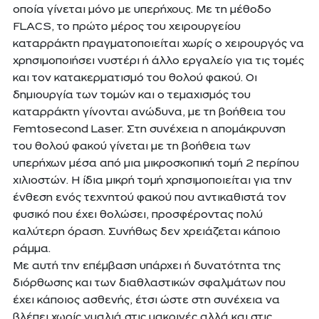
οποία γίνεται μόνο με υπερήχους. Με τη μέθοδο
FLACS, το πρώτο μέρος του χειρουργείου
καταρράκτη πραγματοποιείται χωρίς ο χειρουργός να
χρησιμοποιήσει νυστέρι ή άλλο εργαλείο για τις τομές
και τον κατακερματισμό του θολού φακού. Οι
δημιουργία των τομών και ο τεμαχισμός του
καταρράκτη γίνονται ανώδυνα, με τη βοήθεια του
Femtosecond Laser. Στη συνέχεια η απομάκρυνση
του θολού φακού γίνεται με τη βοήθεια των
υπερήχων μέσα από μια μικροσκοπική τομή 2 περίπου
χιλιοστών. Η ίδια μικρή τομή χρησιμοποιείται για την
ένθεση ενός τεχνητού φακού που αντικαθιστά τον
φυσικό που έχει θολώσει, προσφέροντας πολύ
καλύτερη όραση. Συνήθως δεν χρειάζεται κάποιο
ράμμα.
Με αυτή την επέμβαση υπάρχει ή δυνατότητα της
διόρθωσης και των διαθλαστικών σφαλμάτων που
έχει κάποιος ασθενής, έτσι ώστε στη συνέχεια να
βλέπει χωρίς γυαλιά στις μακρινές αλλά και στις