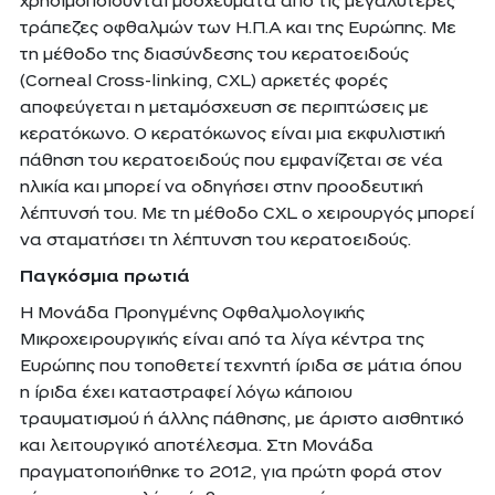
χρησιμοποιούνται μοσχεύματα από τις μεγαλύτερες
τράπεζες οφθαλμών των Η.Π.Α και της Ευρώπης. Με
τη μέθοδο της διασύνδεσης του κερατοειδoύς
(Corneal Cross-linking, CXL) αρκετές φορές
αποφεύγεται η μεταμόσχευση σε περιπτώσεις με
κερατόκωνο. Ο κερατόκωνος είναι μια εκφυλιστική
πάθηση του κερατοειδούς που εμφανίζεται σε νέα
ηλικία και μπορεί να οδηγήσει στην προοδευτική
λέπτυνσή του. Με τη μέθοδο CXL ο χειρουργός μπορεί
να σταματήσει τη λέπτυνση του κερατοειδούς.
Παγκόσμια πρωτιά
Η Μονάδα Προηγμένης Οφθαλμολογικής
Μικροχειρουργικής είναι από τα λίγα κέντρα της
Ευρώπης που τοποθετεί τεχνητή ίριδα σε μάτια όπου
η ίριδα έχει καταστραφεί λόγω κάποιου
τραυματισμού ή άλλης πάθησης, με άριστο αισθητικό
και λειτουργικό αποτέλεσμα. Στη Μονάδα
πραγματοποιήθηκε το 2012, για πρώτη φορά στον