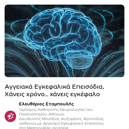
Αγγειακά Εγκεφαλικά Επεισόδια,
Xάνεις χρόνο... χάνεις εγκέφαλο
Ελευθέριος Σταμπουλής
Oμότιμος Καθηγητής Νευρολογίας του
Πανεπιστημίου Αθηνών,
Διευθυντής Μονάδας Αυξημένης Φροντίδας
ασθενών με Αγγειακό Εγκεφαλικό Επεισόδιο,
στο Metropolitan Hospital