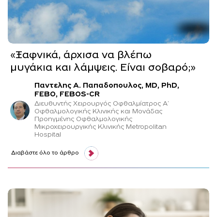
«Ξαφνικά, άρχισα να βλέπω
μυγάκια και λάμψεις. Είναι σοβαρό;»
Παντελης Α. Παπαδοπουλος, MD, PhD,
FEBO, FEBOS-CR
Διευθυντής Χειρουργός Οφθαλμίατρος Α’
Οφθαλμολογικής Κλινικής και Μονάδας
Προηγμένης Οφθαλμολογικής
Μικροχειρουργικής Κλινικής Metropolitan
Hospital
Διαβάστε όλο το άρθρο