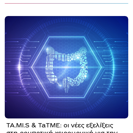
TA.MI.S & TaTME: οι νέες εξελίξεις