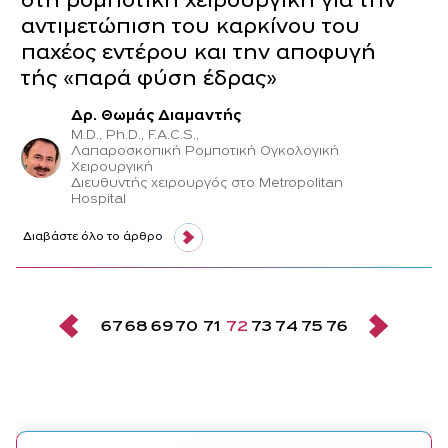
στη ρομποτική χειρουργική για την
αντιμετώπιση του καρκίνου του
παχέος εντέρου και την αποφυγή
τής «παρά φύση έδρας»
Δρ. Θωμάς Διαμαντής
M.D., Ph.D., F.A.C.S.,
Λαπαροσκοπική Ρομποτική Ογκολογική
Χειρουργική
Διευθυντής χειρουργός στο Metropolitan
Hospital
Διαβάστε όλο το άρθρο
67
68
69
70
71
72
73
74
75
76