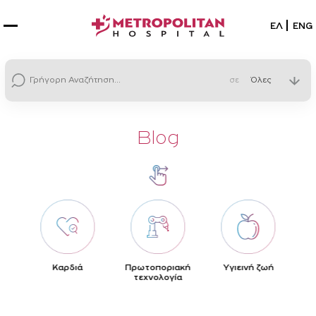
Επιλέξτε
ΕΛ
ENG
σε
Blog
ς
Καρδιά
Πρωτοποριακή
Yγιεινή ζωή
τεχνολογία