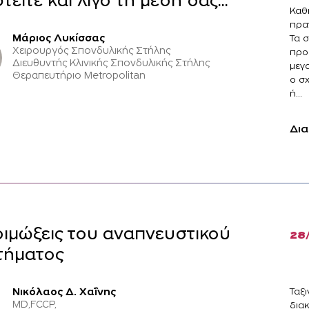
τείτε και λίγο τη μέση σας...
Καθ
πρα
Τα 
Μάριος Λυκίσσας
Χειρουργός Σπονδυλικής Στήλης
προ
Διευθυντής Κλινικής Σπονδυλικής Στήλης
μεγ
Θεραπευτήριο Metropolitan
ο σ
ή...
Δια
οιμώξεις του αναπνευστικού
28
τήματος
Ταξ
Νικόλαος Δ. Χαΐνης
MD,FCCP,
δια