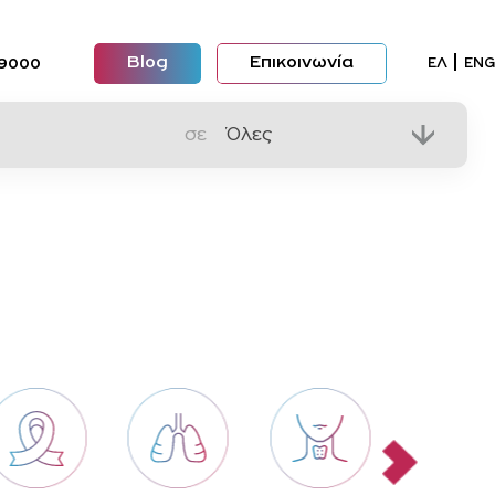
Blog
Επικοινωνία
Επιλέξ
ΕΛ
ENG
09000
σε