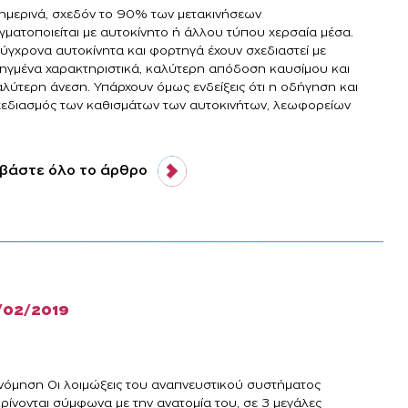
ημερινά, σχεδόν το 90% των μετακινήσεων
γματοποιείται με αυτοκίνητο ή άλλου τύπου χερσαία μέσα.
σύγχρονα αυτοκίνητα και φορτηγά έχουν σχεδιαστεί με
ηγμένα χαρακτηριστικά, καλύτερη απόδοση καυσίμου και
αλύτερη άνεση. Υπάρχουν όμως ενδείξεις ότι η οδήγηση και
χεδιασμός των καθισμάτων των αυτοκινήτων, λεωφορείων
βάστε όλο το άρθρο
/02/2019
ινόμηση Οι λοιμώξεις του αναπνευστικού συστήματος
κρίνονται σύμφωνα με την ανατομία του, σε 3 μεγάλες