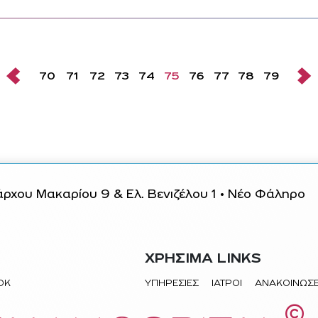
70
71
72
73
74
75
76
77
78
79
ρχου Μακαρίου 9 & Ελ. Βενιζέλου 1 • Νέο Φάληρο
ΧΡΗΣΙΜΑ LINKS
TOK
ΥΠΗΡΕΣΙΕΣ
ΙΑΤΡΟΙ
ΑΝΑΚΟΙΝΩΣΕ
©