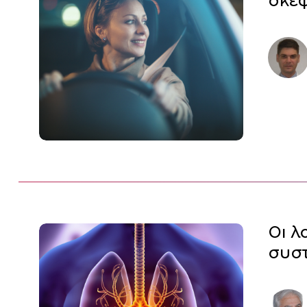
σκεφ
Οι λ
συσ