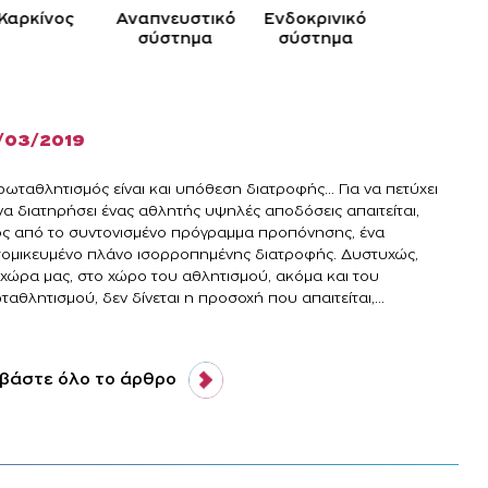
Καρκίνος
Αναπνευστικό
Ενδοκρινικό
Κυκλοφορ
σύστημα
σύστημα
σύστημ
/03/2019
ωταθλητισμός είναι και υπόθεση διατροφής... Για να πετύχει
να διατηρήσει ένας αθλητής υψηλές αποδόσεις απαιτείται,
ός από το συντονισμένο πρόγραμμα προπόνησης, ένα
τομικευμένο πλάνο ισορροπημένης διατροφής. Δυστυχώς,
 χώρα μας, στο χώρο του αθλητισμού, ακόμα και του
αθλητισμού, δεν δίνεται η προσοχή που απαιτείται,...
βάστε όλο το άρθρο