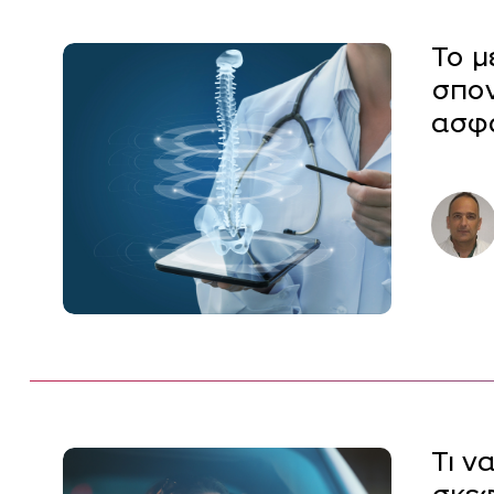
Το μ
σπον
ασφα
Τι ν