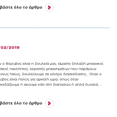
βάστε όλο το άρθρο
/02/2019
 ο θόρυβος είναι η δουλειά μας, είμαστε δηλαδή μηχανικοί,
σικοί, ηχολήπτες, χειριστές μηχανημάτων που παράγουν
ονους ήχους, δουλεύουμε σε κέντρο διασκέδασης... Όταν ο
υβος είναι πολύς για αρκετή ώρα, όπως όταν
σκεδάζουμε ή ακούμε κάτι στη διαπασών ή απλά δυνατά, ...
βάστε όλο το άρθρο