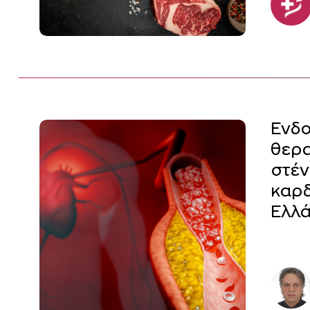
Ενδο
θερα
στέν
καρδ
Ελλά