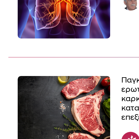
Παγκ
ερωτ
καρκ
κατα
επεξ