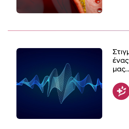
Στιγ
ένας
μας..