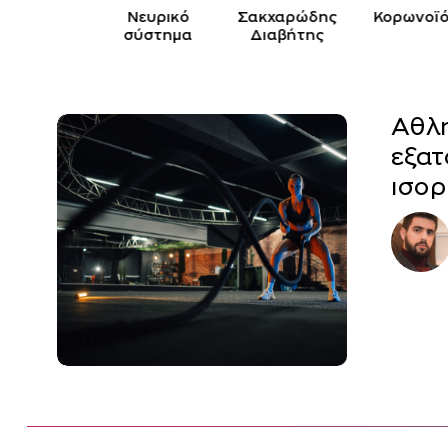
Παιδί
Νευρικό
Σακχαρώδης
Κορωνοϊό
σύστημα
Διαβήτης
Αθλη
εξατ
ισορ