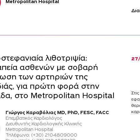
Metropolitan Hospital
Δια
στεφανιαία λιθοτριψία:
27
πεία ασθενών με σοβαρή
ωση των αρτηριών της
ιάς, για πρώτη φορά στην
Στι
δα, στο Metropolitan Hospital
εφα
θερ
καρ
Γιώργος Καραβόλιας MD, PhD, FESC, FACC
Επεμβατικός Καρδιολόγος
Διευθυντής Καρδιολογικής Κλινικής
Metropolitan Hospital
Τηλέφωνο: (+30) 2104809000