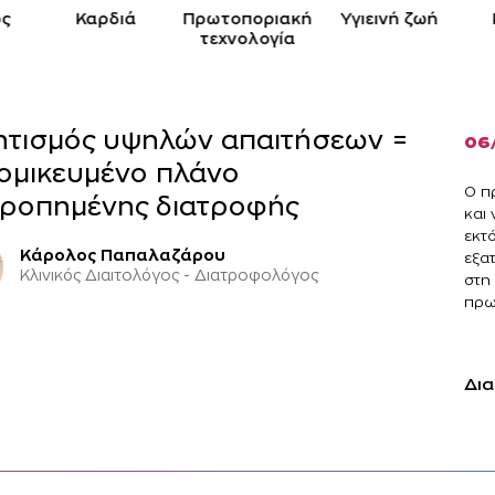
ς
Καρδιά
Πρωτοποριακή
Yγιεινή ζωή
τεχνολογία
τισμός υψηλών απαιτήσεων =
06
ομικευμένο πλάνο
Ο πρ
ροπημένης διατροφής
και 
εκτ
Κάρολος Παπαλαζάρου
εξα
Κλινικός Διαιτολόγος - Διατροφολόγος
στη
πρωτ
Δια