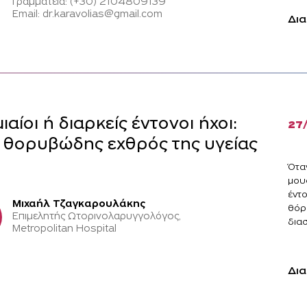
Γραμματεία: (+30) 2104809139
Email: dr.karavolias@gmail.com
Δια
μιαίοι ή διαρκείς έντονοι ήχοι:
27
 θορυβώδης εχθρός της υγείας
.
Όταν
μου
έντ
Μιχαήλ Τζαγκαρουλάκης
θόρ
Επιμελητής Ωτορινολαρυγγολόγος,
δια
Metropolitan Hospital
Δια