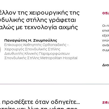
έλλον της χειρουργικής της
05
δυλικής στήλης γράφεται
Οι 
λώς με τεχνολογία αιχμής
επι
εξελ
γνώ
Παναγιώτης Η. Ζουμπούλης
Επίκουρος Καθηγητής Ορθοπαιδικής -
ανά
Χειρουργός Σπονδυλικής Στήλης
συμπ
Διευθυντής Κλινικής Παραμορφώσεων
Σπονδυλικής Στήλης Metropolitan Hospital
Δια
α προσέξετε όταν οδηγείτε...
28