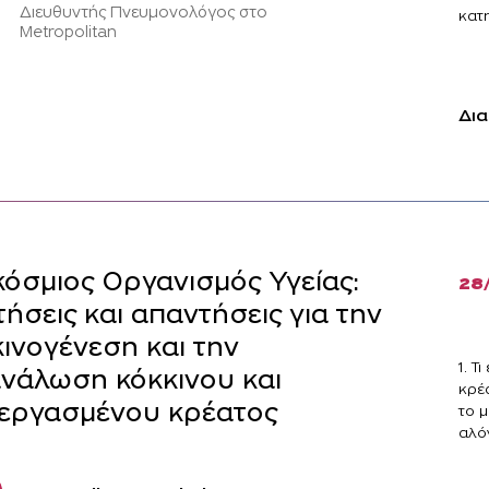
Διευθυντής Πνευμονολόγος στο
κατη
Metropolitan
Δια
όσμιος Οργανισμός Υγείας:
28
ήσεις και απαντήσεις για την
ινογένεση και την
1. Τ
νάλωση κόκκινου και
κρέ
εργασμένου κρέατος
το μ
αλόγ