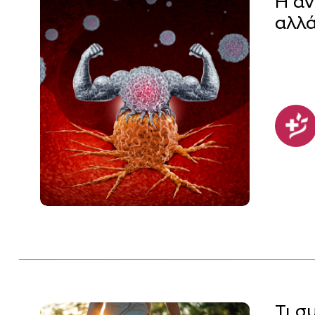
Η αν
αλλά
Τι σ