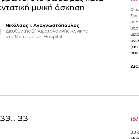
εντατική μυϊκή άσκηση
Οι α
ξέρε
μπασ
Νικόλαος Ι. Αναγνωστόπουλος
μαρ
Διευθυντής Β΄ Αιματολογικής Κλινικής
μετ
στο Metropolitan Hospital
ανε
(εκ
αποδ
Δια
 33… 33
15
33 α
Met