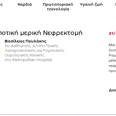
ς
Καρδιά
Πρωτοποριακή
Yγιεινή ζωή
τεχνολογία
οτική μερική Νεφρεκτομή
21
Βασίλειος Πουλάκης
Μια
Αν. Καθηγητής, Δ/ντής Γενικής
δυσ
Λαπαροσκοπικής και Ρομποτικής
Ουρολογικής Κλινικής
Ρομ
στο Metropolitan Hospital
μέθ
νεφ
προ
Δια