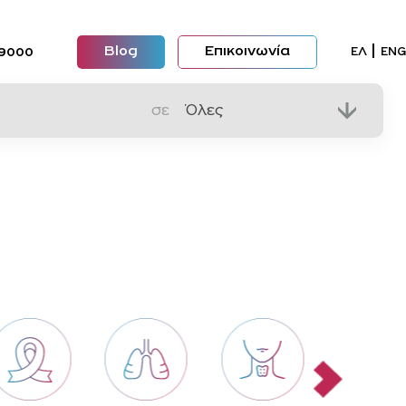
Blog
Επικοινωνία
Επιλέξ
ΕΛ
ENG
09000
σε