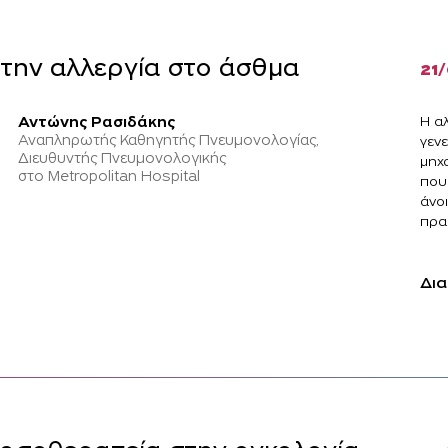
την αλλεργία στο άσθμα
21
Η α
Αντώνης Ρασιδάκης
Αναπληρωτής Καθηγητής Πνευμονολογίας,
γεν
Διευθυντής Πνευμονολογικής
μηχ
στο Metropolitan Hospital
που 
άνοι
πρα
Δια