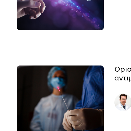
Ορισ
αντι