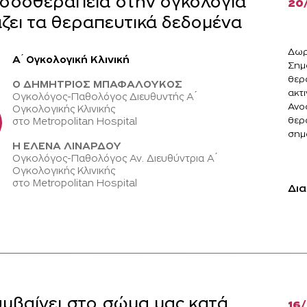
οσοθεραπεία στην ογκολογία
20
ζει τα θεραπευτικά δεδομένα
Δωρ
Α ́ Ογκολογική Κλινική
Σημ
θερ
Ο ΔΗΜΗΤΡΙΟΣ ΜΠΑΦΑΛΟΥΚΟΣ
ακτ
Ογκολόγος-Παθολόγος Διευθυντής Α ́
Ανο
Ογκολογικής Κλινικής
θερ
στο Metropolitan Hospital
σημα
Η ΕΛΕΝΑ ΛΙΝΑΡΔΟΥ
Ογκολόγος-Παθολόγος Αν. Διευθύντρια Α ́
Ογκολογικής Κλινικής
στο Metropolitan Hospital
Δια
υμβαίνει στο σώμα μας κατά
16