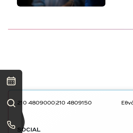
210 4809000
210 4809150
Εθνά
|
SOCIAL