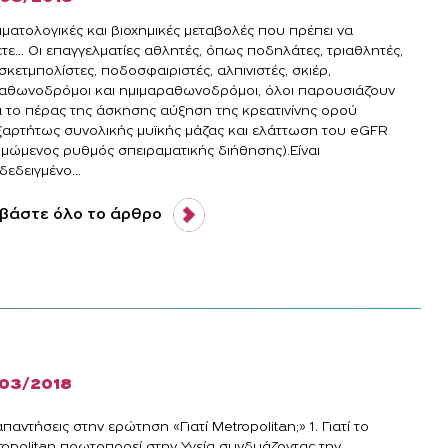
ιματολογικές και βιοχημικές μεταβολές που πρέπει να
τε... Οι επαγγελματίες αθλητές, όπως ποδηλάτες, τριαθλητές,
κετμπολίστες, ποδοσφαιριστές, αλπινιστές, σκιέρ,
αθωνοδρόμοι και ημιμαραθωνοδρόμοι, όλοι παρουσιάζουν
ά το πέρας της άσκησης αύξηση της κρεατινίνης ορού
ξαρτήτως συνολικής μυϊκής μάζας και ελάττωση του eGFR
τιμώμενος ρυθμός σπειραματικής διήθησης).Είναι
εδειγμένο...
βάστε όλο το άρθρο
/03/2018
παντήσεις στην ερώτηση «Γιατί Metropolitan;» 1. Γιατί το
ropolitan πρωτοπορεί στην Υγεία συνδυάζοντας την