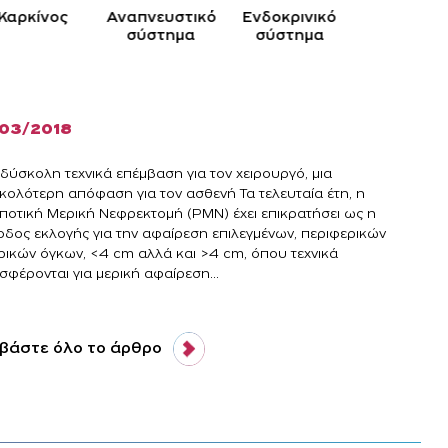
Καρκίνος
Αναπνευστικό
Ενδοκρινικό
Κυκλοφορ
σύστημα
σύστημα
σύστημ
/03/2018
 δύσκολη τεχνικά επέμβαση για τον χειρουργό, μια
κολότερη απόφαση για τον ασθενή Τα τελευταία έτη, η
ποτική Μερική Νεφρεκτομή (ΡΜΝ) έχει επικρατήσει ως η
οδος εκλογής για την αφαίρεση επιλεγμένων, περιφερικών
ρικών όγκων, <4 cm αλλά και >4 cm, όπου τεχνικά
σφέρονται για μερική αφαίρεση...
βάστε όλο το άρθρο