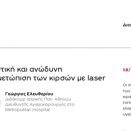
Δια
τική και ανώδυνη
13
μετώπιση των κιρσών με laser
Οι σ
των
Γεώργιος Ελευθερίου
κιρσ
Διδάκτωρ Ιατρικής Παν. Αθηνών
τοπ
Διευθυντής Αγγειοχειρουργός στο
είνα
Metropolitan Hospital
υγεία