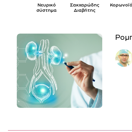
Παιδί
Νευρικό
Σακχαρώδης
Κορωνοϊό
σύστημα
Διαβήτης
Ρομπ