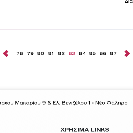
Δια
78
79
80
81
82
83
84
85
86
87
ρχου Μακαρίου 9 & Ελ. Βενιζέλου 1 • Νέο Φάληρο
ΧΡΗΣΙΜΑ LINKS