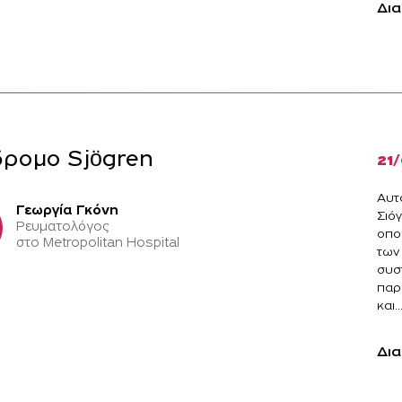
Δια
ρομο Sjögren
21
Aυτ
Γεωργία Γκόνη
Σιό
Ρευματολόγος
οπο
στο Metropolitan Hospital
των
συσ
παρ
και..
Δια