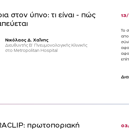
ια στον ύπνο: τι είναι - πώς
13
πεύεται
Το 
απο
Νικόλαος Δ. Χαΐνης
σύν
Διευθυντής Β’ Πνευμονολογικής Κλινικής
αφο
στο Metropolitan Hospital
αφο
επίπ
Δια
RACLIP: πρωτοποριακή
03