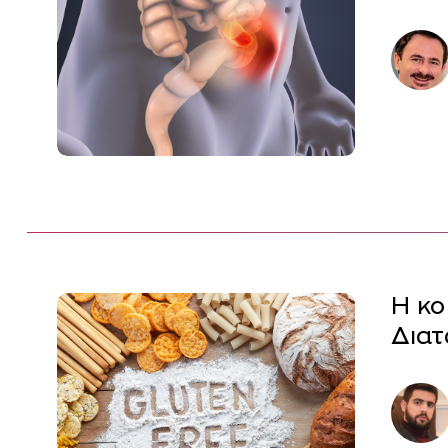
H κο
Διατ