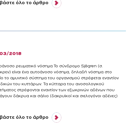
βάστε όλο το άρθρο
/03/2018
οάνοσο ρευματικό νόσημα To σύνδρομο Sjögren (σ.
γκρεν) είναι ένα αυτοάνοσο νόσημα, δηλαδή νόσημα στο
ίο το αμυντικό σύστημα του οργανισμού στρέφεται εναντίον
 δικών του κυττάρων. Τα κύτταρα του ανοσολογικού
τήματος στρέφονται εναντίον των εξωκρινών αδένων που
άγουν δάκρυα και σάλιο (δακρυϊκοί και σιελογόνοι αδένες)
.
βάστε όλο το άρθρο