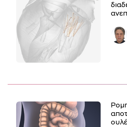
διαδ
ανεπ
Ρομπ
αποτ
ουλέ