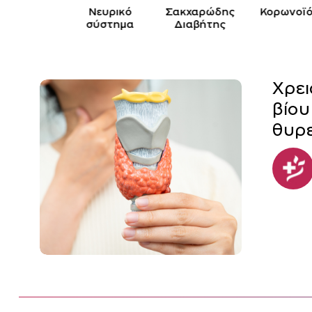
Παιδί
Νευρικό
Σακχαρώδης
Κορωνοϊό
σύστημα
Διαβήτης
Χρει
βίου
θυρε