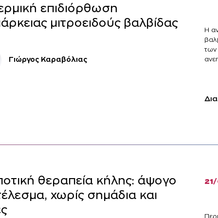
ερμική επιδιόρθωση
άρκειας μιτροειδούς βαλβίδας
Η α
βαλ
των
ανεπ
Γιώργος Καραβόλιας
Δια
οτική θεραπεία κήλης: άψογο
21
έλεσμα, χωρίς σημάδια και
ς
Περ