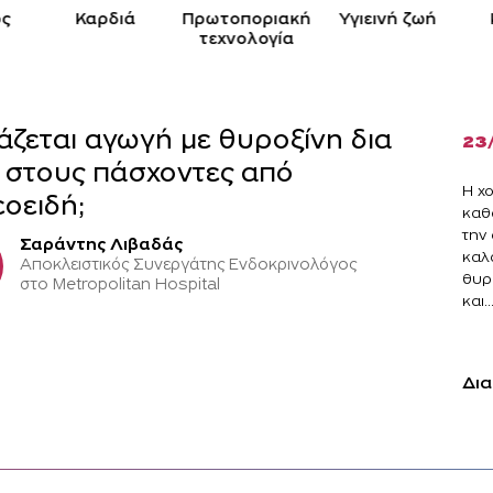
ς
Καρδιά
Πρωτοποριακή
Yγιεινή ζωή
τεχνολογία
άζεται αγωγή με θυροξίνη δια
23
 στους πάσχοντες από
Η χ
οειδή;
καθ
την 
Σαράντης Λιβαδάς
καλ
Αποκλειστικός Συνεργάτης Ενδοκρινολόγος
θυρ
στο Metropolitan Hospital
και..
Δια