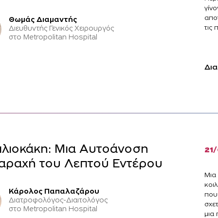
γίνο
απο
Θωμάς Διαμαντής
τις 
Διευθυντής Γενικός Χειρουργός
στο Metropolitan Hospital
Δια
ιλιοκάκη: Μια Αυτοάνοση
21
αραχή του Λεπτού Εντέρου
Μια 
κοι
Κάρολος Παπαλαζάρου
που 
Διατροφολόγος-Διαιτολόγος
σχε
στο Metropolitan Hospital
μια