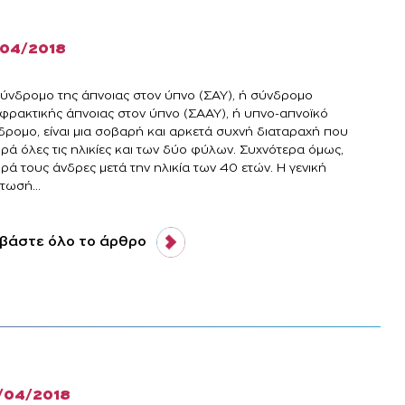
/04/2018
σύνδρομο της άπνοιας στον ύπνο (ΣΑΥ), ή σύνδρομο
φρακτικής άπνοιας στον ύπνο (ΣΑΑΥ), ή υπνο-απνοϊκό
δρομο, είναι μια σοβαρή και αρκετά συχνή διαταραχή που
ρά όλες τις ηλικίες και των δύο φύλων. Συχνότερα όμως,
ρά τους άνδρες μετά την ηλικία των 40 ετών. Η γενική
τωσή...
βάστε όλο το άρθρο
/04/2018