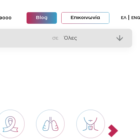
Blog
Επικοινωνία
Επιλέξ
ΕΛ
ENG
09000
σε