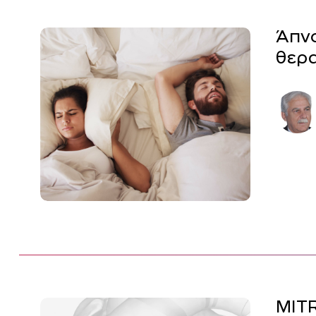
Άπνο
θερα
MIT