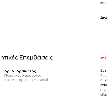
κυρι
Δια
ητικές Επεμβάσεις
21
Σε 
Δρ. Δ. Δρακωτός
θα φ
Πλαστικός Χειρουργός
στο Metropolitan Hospital
συχ
επι
η α
εξαρ