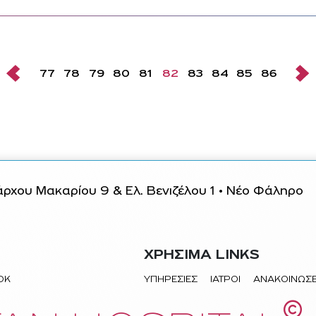
77
78
79
80
81
82
83
84
85
86
ρχου Μακαρίου 9 & Ελ. Βενιζέλου 1 • Νέο Φάληρο
ΧΡΗΣΙΜΑ LINKS
TOK
ΥΠΗΡΕΣΙΕΣ
ΙΑΤΡΟΙ
ΑΝΑΚΟΙΝΩΣΕ
©