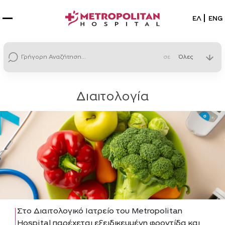
Επιλέξτε
ΕΛ
ENG
σε
Διαιτολογία
Στο Διαιτολογικό Ιατρείο του Metropolitan
Hospital παρέχεται εξειδικευμένη φροντίδα και