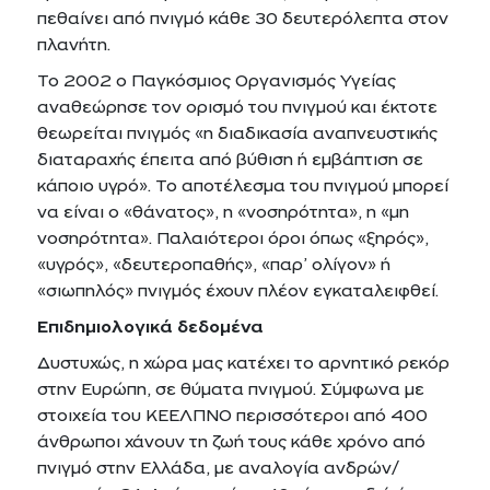
πεθαίνει από πνιγμό κάθε 30 δευτερόλεπτα στον
πλανήτη.
Το 2002 ο Παγκόσμιος Οργανισμός Υγείας
αναθεώρησε τον ορισμό του πνιγμού και έκτοτε
θεωρείται πνιγμός «η διαδικασία αναπνευστικής
διαταραχής έπειτα από βύθιση ή εμβάπτιση σε
κάποιο υγρό». Το αποτέλεσμα του πνιγμού μπορεί
να είναι ο «θάνατος», η «νοσηρότητα», η «μη
νοσηρότητα». Παλαιότεροι όροι όπως «ξηρός»,
«υγρός», «δευτεροπαθής», «παρ’ ολίγον» ή
«σιωπηλός» πνιγμός έχουν πλέον εγκαταλειφθεί.
Επιδημιολογικά δεδομένα
Δυστυχώς, η χώρα μας κατέχει το αρνητικό ρεκόρ
στην Ευρώπη, σε θύματα πνιγμού. Σύμφωνα με
στοιχεία του ΚΕΕΛΠΝΟ περισσότεροι από 400
άνθρωποι χάνουν τη ζωή τους κάθε χρόνο από
πνιγμό στην Ελλάδα, με αναλογία ανδρών/