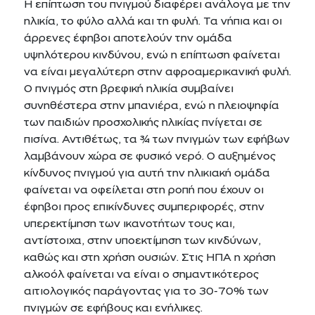
Η επίπτωση του πνιγμού διαφέρει ανάλογα με την
ηλικία, το φύλο αλλά και τη φυλή. Τα νήπια και οι
άρρενες έφηβοι αποτελούν την ομάδα
υψηλότερου κινδύνου, ενώ η επίπτωση φαίνεται
να είναι μεγαλύτερη στην αφροαμερικανική φυλή.
Ο πνιγμός στη βρεφική ηλικία συμβαίνει
συνηθέστερα στην μπανιέρα, ενώ η πλειοψηφία
των παιδιών προσχολικής ηλικίας πνίγεται σε
πισίνα. Αντιθέτως, τα ¾ των πνιγμών των εφήβων
λαμβάνουν χώρα σε φυσικό νερό. Ο αυξημένος
κίνδυνος πνιγμού για αυτή την ηλικιακή ομάδα
φαίνεται να οφείλεται στη ροπή που έχουν οι
έφηβοι προς επικίνδυνες συμπεριφορές, στην
υπερεκτίμηση των ικανοτήτων τους και,
αντίστοιχα, στην υποεκτίμηση των κινδύνων,
καθώς και στη χρήση ουσιών. Στις ΗΠΑ η χρήση
αλκοόλ φαίνεται να είναι ο σημαντικότερος
αιτιολογικός παράγοντας για το 30-70% των
πνιγμών σε εφήβους και ενήλικες.