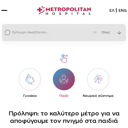
Επιλέξτε
ΕΛ
ENG
σε
Γυναίκα
Παιδί
Νευρικό σύστημα
Σακ
Δ
Πρόληψη: το καλύτερο μέτρο για να
αποφύγουμε τον πνιγμό στα παιδιά