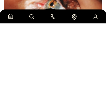
Διαβητική
Αμφιβληστροειδοπάθεια: Ο
«σιωπηλός» κίνδυνος για την
όραση των διαβητικών ασθενών
Κωνσταντίνος Γ. Φώτης
Διευθυντής Τμήματος Οπισθίου Ημιμορίου,