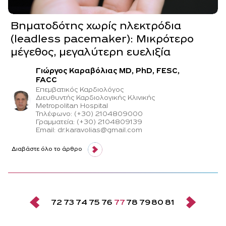
Βηματοδότης χωρίς ηλεκτρόδια
(leadless pacemaker): Μικρότερο
μέγεθος, μεγαλύτερη ευελιξία
Γιώργος Καραβόλιας MD, PhD, FESC,
FACC
Επεμβατικός Καρδιολόγος
Διευθυντής Καρδιολογικής Κλινικής
Metropolitan Hospital
Τηλέφωνο: (+30) 2104809000
Γραμματεία: (+30) 2104809139
Email: dr.karavolias@gmail.com
Διαβάστε όλο το άρθρο
72
73
74
75
76
77
78
79
80
81