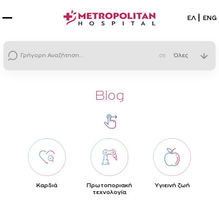
Επιλέξτε
ΕΛ
ENG
σε
Blog
ς
Καρδιά
Πρωτοποριακή
Yγιεινή ζωή
τεχνολογία